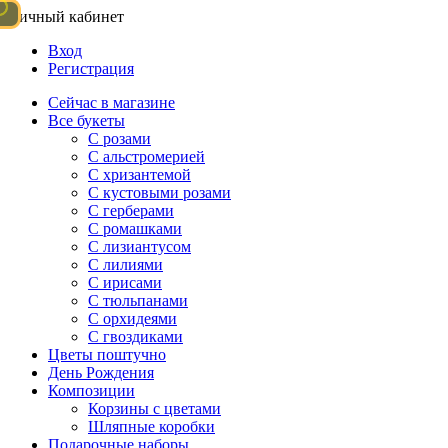
Личный кабинет
Вход
Регистрация
Сейчас в магазине
Все букеты
C розами
С альстромерией
С хризантемой
С кустовыми розами
С герберами
С ромашками
С лизиантусом
С лилиями
С ирисами
С тюльпанами
С орхидеями
С гвоздиками
Цветы поштучно
День Рождения
Композиции
Корзины с цветами
Шляпные коробки
Подарочные наборы