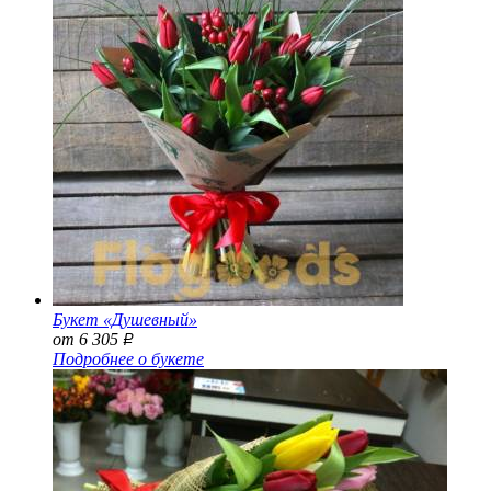
Букет «Душевный»
от 6 305
Р
Подробнее о букете