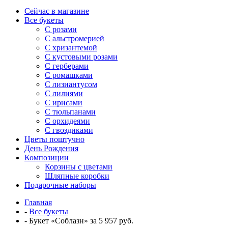
Сейчас в магазине
Все букеты
C розами
С альстромерией
С хризантемой
С кустовыми розами
С герберами
С ромашками
С лизиантусом
С лилиями
С ирисами
С тюльпанами
С орхидеями
С гвоздиками
Цветы поштучно
День Рождения
Композиции
Корзины с цветами
Шляпные коробки
Подарочные наборы
Главная
-
Все букеты
-
Букет «Соблазн» за 5 957 руб.